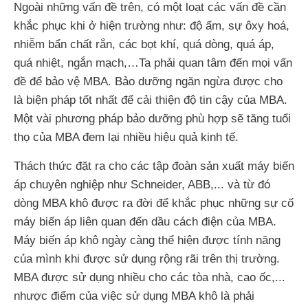
Ngoài những vấn đề trên, có một loạt các vấn đề cần
khắc phục khi ở hiện trường như: độ ẩm, sự ôxy hoá,
nhiễm bẩn chất rắn, các bọt khí, quá dòng, quá áp,
quá nhiệt, ngắn mạch,…Ta phải quan tâm đến mọi vấn
đề để bảo vệ MBA. Bảo dưỡng ngăn ngừa được cho
là biện pháp tốt nhất để cải thiện độ tin cậy của MBA.
Một vài phương pháp bảo dưỡng phù hợp sẽ tăng tuổi
thọ của MBA đem lại nhiều hiệu quả kinh tế.
Thách thức đặt ra cho các tập đoàn sản xuất máy biến
áp chuyên nghiệp như Schneider, ABB,... và từ đó
dòng MBA khô được ra đời để khắc phục những sự cố
máy biến áp liên quan đến dầu cách điện của MBA.
Máy biến áp khô ngày càng thể hiện được tính năng
của mình khi được sử dụng rộng rãi trên thị trường.
MBA được sử dụng nhiều cho các tòa nhà, cao ốc,...
nhược điểm của việc sử dụng MBA khô là phải