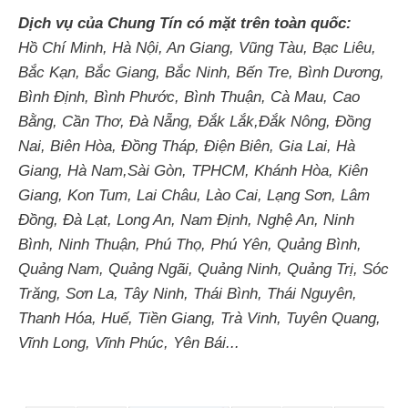
Dịch vụ của Chung Tín có mặt trên toàn quốc:
Hồ Chí Minh, Hà Nội, An Giang, Vũng Tàu, Bạc Liêu,
Bắc Kạn, Bắc Giang, Bắc Ninh, Bến Tre, Bình Dương,
Bình Định, Bình Phước, Bình Thuận, Cà Mau, Cao
Bằng, Cần Thơ, Đà Nẵng, Đắk Lắk,Đắk Nông, Đồng
Nai, Biên Hòa, Đồng Tháp, Điện Biên, Gia Lai, Hà
Giang, Hà Nam,Sài Gòn, TPHCM, Khánh Hòa, Kiên
Giang, Kon Tum, Lai Châu, Lào Cai, Lạng Sơn, Lâm
Đồng, Đà Lạt, Long An, Nam Định, Nghệ An, Ninh
Bình, Ninh Thuận, Phú Thọ, Phú Yên, Quảng Bình,
Quảng Nam, Quảng Ngãi, Quảng Ninh, Quảng Trị, Sóc
Trăng, Sơn La, Tây Ninh, Thái Bình, Thái Nguyên,
Thanh Hóa, Huế, Tiền Giang, Trà Vinh, Tuyên Quang,
Vĩnh Long, Vĩnh Phúc, Yên Bái...
Tin tức liên quan
Bảo trì hệ thống điện Thái Lan