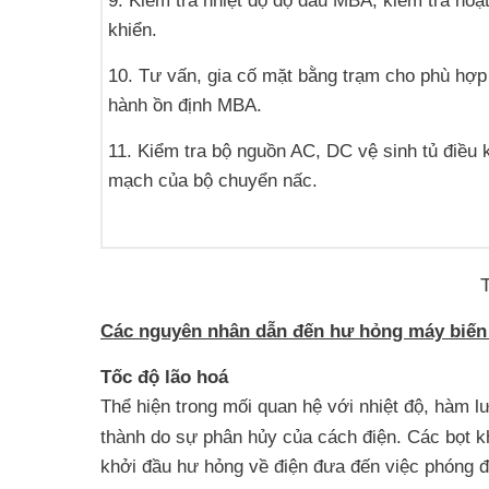
9. Kiểm tra nhiệt độ độ dầu MBA, kiểm tra hoạ
khiển.
10. Tư vấn, gia cố mặt bằng trạm cho phù hợp
hành ồn định MBA.
11. Kiểm tra bộ nguồn AC, DC vệ sinh tủ điều 
mạch của bộ chuyển nấc.
Các nguyên nhân dẫn đến hư hỏng máy biến
Tốc độ lão hoá
Thể hiện trong mối quan hệ với nhiệt độ, hàm l
thành do sự phân hủy của cách điện. Các bọt kh
khởi đầu hư hỏng về điện đưa đến việc phóng đ