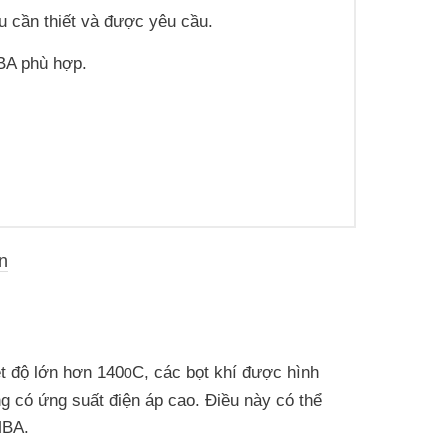
ếu cần thiết và được yêu cầu.
BA phù hợp.
n
ệt độ lớn hơn 140
C, các bọt khí được hình
0
g có ứng suất điện áp cao. Điều này có thể
MBA.