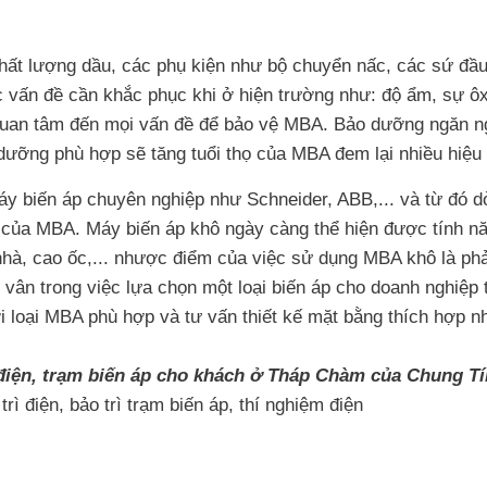
ất lượng dầu, các phụ kiện như bộ chuyển nấc, các sứ đầu v
c vấn đề cần khắc phục khi ở hiện trường như: độ ẩm, sự ôx
uan tâm đến mọi vấn đề để bảo vệ MBA. Bảo dưỡng ngăn ngừ
ưỡng phù hợp sẽ tăng tuổi thọ của MBA đem lại nhiều hiệu 
máy biến áp chuyên nghiệp như Schneider, ABB,... và từ đó
 của MBA. Máy biến áp khô ngày càng thể hiện được tính năn
à, cao ốc,... nhược điểm của việc sử dụng MBA khô là phải 
 vân trong việc lựa chọn một loại biến áp cho doanh nghiệp
 loại MBA phù hợp và tư vấn thiết kế mặt bằng thích hợp nh
ạm điện, trạm biến áp cho khách ở Tháp Chàm của Chung T
rì điện, bảo trì trạm biến áp, thí nghiệm điện