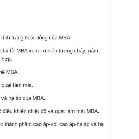
á tình trạng hoạt động của MBA.
và lõi từ MBA xem có hiện tượng cháy, nám
 hợp.
thể MBA.
, quạt làm mát.
áp và hạ áp của MBA.
ộ điều khiển nhiệt độ và quạt làm mát MBA.
ác thành phần: cao áp-vỏ, cao áp-hạ áp và hạ