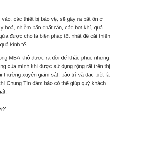
ào, các thiết bị bảo vệ, sẽ gây ra bất ổn ở
y hoá, nhiễm bẩn chất rắn, các bọt khí, quá
a được cho là biện pháp tốt nhất để cải thiện
quả kinh tế.
 dòng MBA khô được ra đời để khắc phục những
g của mình khi được sử dụng rộng rãi trên thị
thường xuyên giám sát, bảo trì và đặc biệt là
 thì Chung Tín đảm bảo có thể giúp quý khách
ất.
ín?