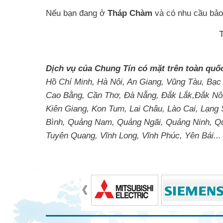
Nếu bạn đang ở
Tháp Chàm
và có nhu cầu bảo t
Dịch vụ của Chung Tín có mặt trên toàn quố
Hồ Chí Minh, Hà Nội, An Giang, Vũng Tàu, Bạc
Cao Bằng, Cần Thơ, Đà Nẵng, Đắk Lắk,Đắk Nôn
Kiên Giang, Kon Tum, Lai Châu, Lào Cai, Lạng
Bình, Quảng Nam, Quảng Ngãi, Quảng Ninh, Quản
Tuyên Quang, Vĩnh Long, Vĩnh Phúc, Yên Bái...
Tin tức liên quan
Bảo trì hệ thống điện Hải Dương
Bảo trì trạm biến áp Quan Hóa
Bảo trì hệ thống điện Hà Giang
Bảo trì trạm biến áp Long Hồ
Bảo trì hệ thống điện Tánh Linh