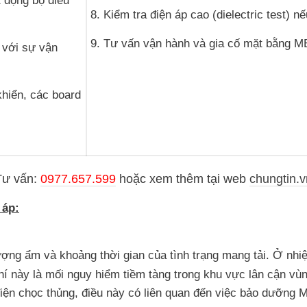
t động bộ điều
8. Kiểm tra điện áp cao (dielectric test) n
9. Tư vấn vận hành và gia cố mặt bằng M
 với sự vận
khiển, các board
Tư vấn:
0977.657.599
hoặc
xem thêm tại web
chungtin.v
 áp:
ượng ẩm và khoảng thời gian của tình trạng mang tải. Ở nhi
í này là mối nguy hiểm tiềm tàng trong khu vực lân cận vùn
iện chọc thủng, điều này có liên quan đến việc bảo dưỡng 