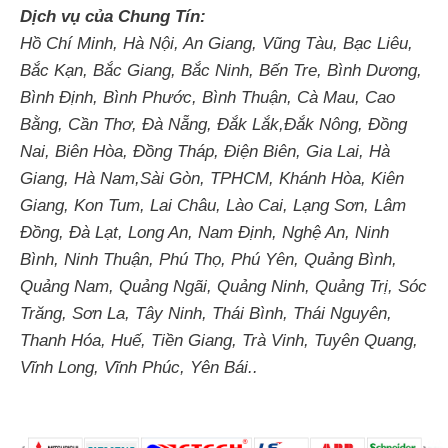
Dịch vụ của Chung Tín:
Hồ Chí Minh, Hà Nội, An Giang, Vũng Tàu, Bạc Liêu,
Bắc Kạn, Bắc Giang, Bắc Ninh, Bến Tre, Bình Dương,
Bình Định, Bình Phước, Bình Thuận, Cà Mau, Cao
Bằng, Cần Thơ, Đà Nẵng, Đắk Lắk,Đắk Nông, Đồng
Nai, Biên Hòa, Đồng Tháp, Điện Biên, Gia Lai, Hà
Giang, Hà Nam,Sài Gòn, TPHCM, Khánh Hòa, Kiên
Giang, Kon Tum, Lai Châu, Lào Cai, Lạng Sơn, Lâm
Đồng, Đà Lạt, Long An, Nam Định, Nghệ An, Ninh
Bình, Ninh Thuận, Phú Thọ, Phú Yên, Quảng Bình,
Quảng Nam, Quảng Ngãi, Quảng Ninh, Quảng Trị, Sóc
Trăng, Sơn La, Tây Ninh, Thái Bình, Thái Nguyên,
Thanh Hóa, Huế, Tiền Giang, Trà Vinh, Tuyên Quang,
Vĩnh Long, Vĩnh Phúc, Yên Bái..
Tin tức liên quan
Bảo trì hệ thống điện Lương Sơn