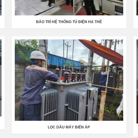
BẢO TRÌ HỆ THỐNG TỦ ĐIỆN HẠ THẾ
LỌC DẦU MÁY BIẾN ÁP