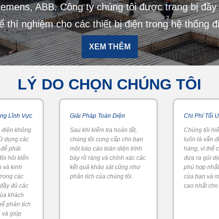
iemens, ABB. Công ty chúng tôi được trang bị đầy 
 thí nghiệm cho các thiết bị điện trong hệ thống đi
XEM THÊM
LÝ DO CHỌN CHÚNG TÔI
ng Lĩnh Vực
Giải Pháp Toàn Diện
Chi Phí Tối 
 điện không
Sau khi kiểm tra hoàn tất,
Chúng tôi hiể
sử dụng các
chúng tôi cung cấp cho bạn
luôn là vấn 
 để phát
một báo cáo toàn diện trình
hàng, vì thế 
đòi hỏi kiến
bày rõ ràng và chính xác các
đưa ra gói dị
 và kinh
kết quả khảo sát cũng như
phù hợp nhất
trong các
phân tích của chúng tôi.
của bạn và ma
 đầy đủ các
cao nhất cho
của khách
hể phân tích
 và giúp