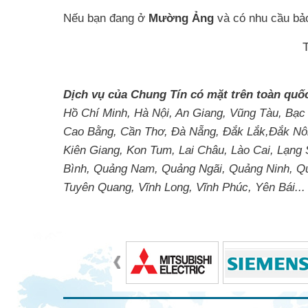
Nếu bạn đang ở
Mường Ảng
và có nhu cầu bảo 
Dịch vụ của Chung Tín có mặt trên toàn quố
Hồ Chí Minh, Hà Nội, An Giang, Vũng Tàu, Bạc
Cao Bằng, Cần Thơ, Đà Nẵng, Đắk Lắk,Đắk Nôn
Kiên Giang, Kon Tum, Lai Châu, Lào Cai, Lạng
Bình, Quảng Nam, Quảng Ngãi, Quảng Ninh, Quản
Tuyên Quang, Vĩnh Long, Vĩnh Phúc, Yên Bái...
Tin tức liên quan
Bảo trì hệ thống điện Định Hóa
Bảo trì trạm biến áp Thạch Thành
Bảo trì trạm biến áp Đơn Dương
Bảo trì trạm biến áp Thới Bình
Bảo trì trạm biến áp Kế Sách