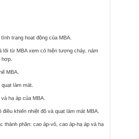
á tình trạng hoạt động của MBA.
và lõi từ MBA xem có hiện tượng cháy, nám
 hợp.
thể MBA.
, quạt làm mát.
áp và hạ áp của MBA.
ộ điều khiển nhiệt độ và quạt làm mát MBA.
ác thành phần: cao áp-vỏ, cao áp-hạ áp và hạ