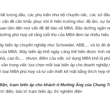
ất lượng dầu, các phụ kiện như bộ chuyển nấc, các sứ đầu v
c vấn đề cần khắc phục khi ở hiện trường như: độ ẩm, sự ôx
uan tâm đến mọi vấn đề để bảo vệ MBA. Bảo dưỡng ngăn ngừ
ưỡng phù hợp sẽ tăng tuổi thọ của MBA đem lại nhiều hiệu 
máy biến áp chuyên nghiệp như Schneider, ABB,... và từ đó
 của MBA. Máy biến áp khô ngày càng thể hiện được tính năn
à, cao ốc,... nhược điểm của việc sử dụng MBA khô là phải 
 vân trong việc lựa chọn một loại biến áp cho doanh nghiệp
 loại MBA phù hợp và tư vấn thiết kế mặt bằng thích hợp nh
ạm điện, trạm biến áp cho khách ở Mường Ảng của Chung T
rì điện, bảo trì trạm biến áp, thí nghiệm điện