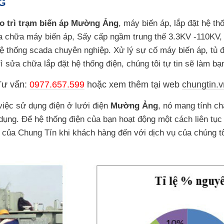
G
o trì trạm biến áp Mường Ảng
, máy biến áp, lắp đặt hệ t
 chữa máy biến áp, Sấy cấp ngầm trung thế 3.3KV -110KV, 
hệ thống scada chuyên nghiệp. Xử lý sự cố máy biến áp, tủ đ
ì sửa chữa lắp đặt hệ thống điện, chúng tôi tự tin sẽ làm bạn
Tư vấn:
0977.657.599
hoặc
xem thêm tại web
chungtin.v
việc sử dụng điện ở lưới điện
Mường Ảng
, nó mang tính ch
dụng. Để hệ thống điện của bạn hoạt động một cách liên tục
ụ của Chung Tín khi khách hàng đến với dịch vụ của chúng tô