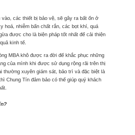
ào, các thiết bị bảo vệ, sẽ gây ra bất ổn ở
y hoá, nhiễm bẩn chất rắn, các bọt khí, quá
a được cho là biện pháp tốt nhất để cải thiện
quả kinh tế.
 dòng MBA khô được ra đời để khắc phục những
g của mình khi được sử dụng rộng rãi trên thị
thường xuyên giám sát, bảo trì và đặc biệt là
 thì Chung Tín đảm bảo có thể giúp quý khách
ất.
ín?