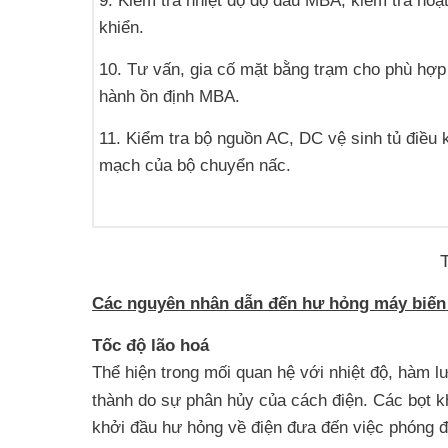
9. Kiểm tra nhiệt độ độ dầu MBA, kiểm tra hoạ
khiển.
10. Tư vấn, gia cố mặt bằng trạm cho phù hợp
hành ồn định MBA.
11. Kiểm tra bộ nguồn AC, DC vệ sinh tủ điều 
mạch của bộ chuyển nấc.
Các nguyên nhân dẫn đến hư hỏng máy biến
Tốc độ lão hoá
Thể hiện trong mối quan hệ với nhiệt độ, hàm l
thành do sự phân hủy của cách điện. Các bọt kh
khởi đầu hư hỏng về điện đưa đến việc phóng đ