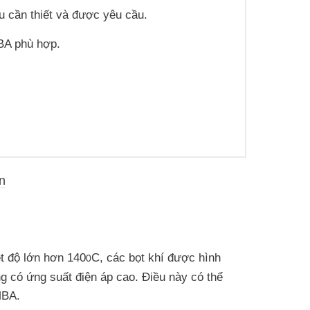
ếu cần thiết và được yêu cầu.
BA phù hợp.
n
ệt độ lớn hơn 140
C, các bọt khí được hình
0
g có ứng suất điện áp cao. Điều này có thể
MBA.