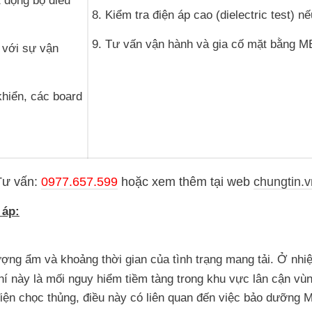
t động bộ điều
8. Kiểm tra điện áp cao (dielectric test) n
9. Tư vấn vận hành và gia cố mặt bằng M
 với sự vận
khiển, các board
Tư vấn:
0977.657.599
hoặc
xem thêm tại web
chungtin.v
 áp:
ượng ẩm và khoảng thời gian của tình trạng mang tải. Ở nhi
í này là mối nguy hiểm tiềm tàng trong khu vực lân cận vùn
iện chọc thủng, điều này có liên quan đến việc bảo dưỡng 