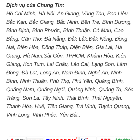
Dịch vụ của Chung Tín:
Hồ Chí Minh, Hà Nội, An Giang, Vũng Tàu, Bạc Liêu,
Bắc Kạn, Bắc Giang, Bắc Ninh, Bến Tre, Bình Dương,
Bình Định, Bình Phước, Bình Thuận, Cà Mau, Cao
Bằng, Cần Thơ, Đà Nẵng, Đắk Lắk,Đắk Nông, Đồng
Nai, Biên Hòa, Đồng Tháp, Điện Biên, Gia Lai, Hà
Giang, Hà Nam,Sài Gòn, TPHCM, Khánh Hòa, Kiên
Giang, Kon Tum, Lai Châu, Lào Cai, Lạng Sơn, Lâm
Đồng, Đà Lạt, Long An, Nam Định, Nghệ An, Ninh
Bình, Ninh Thuận, Phú Thọ, Phú Yên, Quảng Bình,
Quảng Nam, Quảng Ngãi, Quảng Ninh, Quảng Trị, Sóc
Trăng, Sơn La, Tây Ninh, Thái Bình, Thái Nguyên,
Thanh Hóa, Huế, Tiền Giang, Trà Vinh, Tuyên Quang,
Vĩnh Long, Vĩnh Phúc, Yên Bái..
Tin tức liên quan
Bảo trì trạm biến áp Cam Lộ