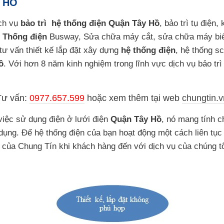
 HỒ
ịch vụ
bảo trì hệ thống điện Quận Tây Hồ
, bảo trì tụ điện,
 Thống điện
Busway, Sửa chữa máy cắt, sửa chữa máy biến
 tư vấn thiết kế lắp đặt xây dựng
hệ thống điện
, hệ thống s
ồ
. Với hơn 8 năm kinh nghiệm trong lĩnh vực dịch vụ bảo tr
Tư vấn:
0977.657.599
hoặc
xem thêm tại web
chungtin.v
việc sử dụng điện ở lưới điện
Quận Tây Hồ
, nó mang tính c
dụng. Để hệ thống điện của bạn hoạt động một cách liên tục
ụ của Chung Tín khi khách hàng đến với dịch vụ của chúng tô