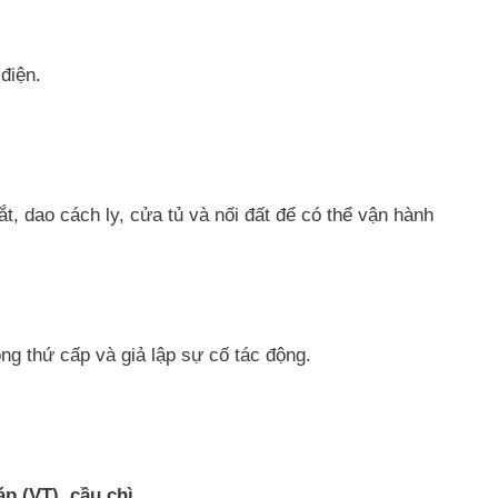
điện.
ắt, dao cách ly, cửa tủ và nối đất để có thể vận hành
g thứ cấp và giả lập sự cố tác động.
p (VT), cầu chì.