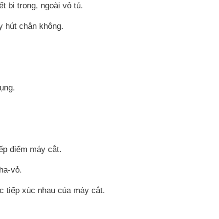
t bị trong, ngoài vỏ tủ.
y hút chân không.
dụng.
iếp điểm máy cắt.
ha-vỏ.
ực tiếp xúc nhau của máy cắt.