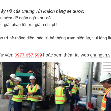
n Tây Hồ của Chung Tín khách hàng sẽ được:
iện sớm để ngăn ngừa sự cố
, giải pháp tối ưu, giảm chi phí
 trì hệ thống điện, bảo trì hệ thống trạm biến áp, vui lòng 
Tư vấn:
0977.657.599
hoặc
xem thêm tại web
chungtin.v