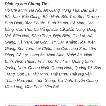
Dịch vụ của Chung Tín:
Hồ Chí Minh, Hà Nội, An Giang, Vũng Tàu, Bạc Liêu,
Bắc Kạn, Bắc Giang, Bắc Ninh, Bến Tre, Bình Dương,
Bình Định, Bình Phước, Bình Thuận, Cà Mau, Cao
Bằng, Cần Thơ, Đà Nẵng, Đắk Lắk,Đắk Nông, Đồng
Nai, Biên Hòa, Đồng Tháp, Điện Biên, Gia Lai, Hà
Giang, Hà Nam,Sài Gòn, TPHCM, Khánh Hòa, Kiên
Giang, Kon Tum, Lai Châu, Lào Cai, Lạng Sơn, Lâm
Đồng, Đà Lạt, Long An, Nam Định, Nghệ An, Ninh
Bình, Ninh Thuận, Phú Thọ, Phú Yên, Quảng Bình,
Quảng Nam, Quảng Ngãi, Quảng Ninh, Quảng Trị, Sóc
Trăng, Sơn La, Tây Ninh, Thái Bình, Thái Nguyên,
Thanh Hóa, Huế, Tiền Giang, Trà Vinh, Tuyên Quang,
Vĩnh Long, Vĩnh Phúc, Yên Bái..
Tin tức liên quan
Bảo trì trạm biến áp Diên Khánh