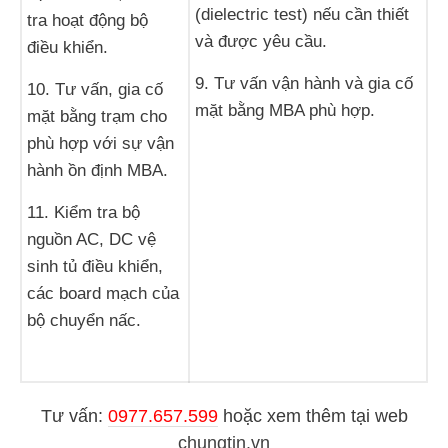
(dielectric test) nếu cần thiết
tra hoạt động bộ
và được yêu cầu.
điều khiển.
9. Tư vấn vận hành và gia cố
10. Tư vấn, gia cố
mặt bằng MBA phù hợp.
mặt bằng trạm cho
phù hợp với sự vận
hành ồn định MBA.
11. Kiểm tra bộ
nguồn AC, DC vệ
sinh tủ điều khiển,
các board mạch của
bộ chuyển nấc.
Tư vấn:
0977.657.599
hoặc
xem thêm tại web
chungtin.vn