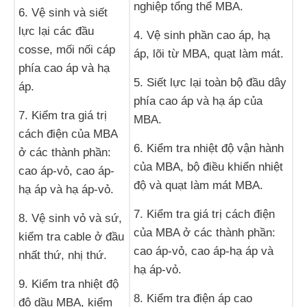
nghiệp tổng thể MBA.
6. Vệ sinh và siết
lực lại các đầu
4. Vệ sinh phần cao áp, hạ
cosse, mối nối cáp
áp, lõi từ MBA, quạt làm mát.
phía cao áp và hạ
5. Siết lực lại toàn bộ đầu dây
áp.
phía cao áp và hạ áp của
7. Kiểm tra giá trị
MBA.
cách điện của MBA
6. Kiểm tra nhiệt độ vận hành
ở các thành phần:
của MBA, bộ điều khiển nhiệt
cao áp-vỏ, cao áp-
độ và quạt làm mát MBA.
hạ áp và hạ áp-vỏ.
7. Kiểm tra giá trị cách điện
8. Vệ sinh vỏ và sứ,
của MBA ở các thành phần:
kiểm tra cable ở đầu
cao áp-vỏ, cao áp-hạ áp và
nhất thứ, nhị thứ.
hạ áp-vỏ.
9. Kiểm tra nhiệt độ
8. Kiểm tra điện áp cao
độ dầu MBA, kiểm