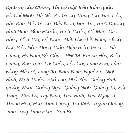
Dịch vụ của Chung Tín có mặt trên toàn quốc:
Hồ Chí Minh, Hà Nội, An Giang, Vũng Tàu, Bạc Liêu,
Bắc Kạn, Bắc Giang, Bắc Ninh, Bến Tre, Bình Dương,
Bình Định, Bình Phước, Bình Thuận, Cà Mau, Cao
Bằng, Cần Thơ, Đà Nẵng, Đắk Lắk,Đắk Nông, Đồng
Nai, Biên Hòa, Đồng Tháp, Điện Biên, Gia Lai, Hà
Giang, Hà Nam,Sài Gòn, TPHCM, Khánh Hòa, Kiên
Giang, Kon Tum, Lai Châu, Lào Cai, Lạng Sơn, Lâm
Đồng, Đà Lạt, Long An, Nam Định, Nghệ An, Ninh
Bình, Ninh Thuận, Phú Thọ, Phú Yên, Quảng Bình,
Quảng Nam, Quảng Ngãi, Quảng Ninh, Quảng Trị, Sóc
Trăng, Sơn La, Tây Ninh, Thái Bình, Thái Nguyên,
Thanh Hóa, Huế, Tiền Giang, Trà Vinh, Tuyên Quang,
Vĩnh Long, Vĩnh Phúc, Yên Bái...
Tin tức liên quan
Bảo trì trạm biến áp Đồng Nai