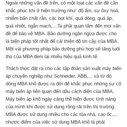
Ngoài những vấn đề trên, có một loạt các vấn đề cần
khắc phục khi ở hiện trường như: độ ẩm, sự ôxy hoá,
nhiễm bẩn chất rắn, các bọt khí, quá dòng, quá áp,
quá nhiệt, ngắn mạch,…Ta phải quan tâm đến mọi vấn
đề để bảo vệ MBA. Bảo dưỡng ngăn ngừa được cho
là biện pháp tốt nhất để cải thiện độ tin cậy của MBA.
Một vài phương pháp bảo dưỡng phù hợp sẽ tăng tuổi
thọ của MBA đem lại nhiều hiệu quả kinh tế.
Thách thức đặt ra cho các tập đoàn sản xuất máy biến
áp chuyên nghiệp như Schneider, ABB,... và từ đó
dòng MBA khô được ra đời để khắc phục những sự cố
máy biến áp liên quan đến dầu cách điện của MBA.
Máy biến áp khô ngày càng thể hiện được tính năng
của mình khi được sử dụng rộng rãi trên thị trường.
MBA được sử dụng nhiều cho các tòa nhà, cao ốc,...
nhược điểm của việc sử dụng MBA khô là phải