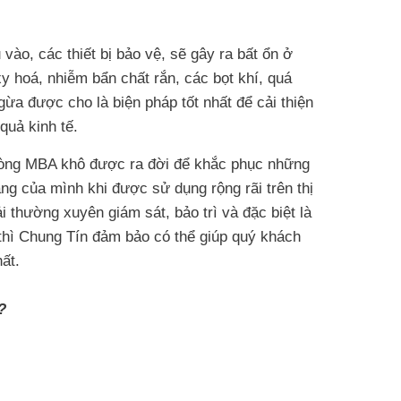
ào, các thiết bị bảo vệ, sẽ gây ra bất ổn ở
y hoá, nhiễm bẩn chất rắn, các bọt khí, quá
a được cho là biện pháp tốt nhất để cải thiện
quả kinh tế.
 dòng MBA khô được ra đời để khắc phục những
g của mình khi được sử dụng rộng rãi trên thị
thường xuyên giám sát, bảo trì và đặc biệt là
 thì Chung Tín đảm bảo có thể giúp quý khách
ất.
?