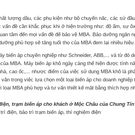
ất lượng dầu, các phụ kiện như bộ chuyển nấc, các sứ đầu v
c vấn đề cần khắc phục khi ở hiện trường như: độ ẩm, sự ôx
uan tâm đến mọi vấn đề để bảo vệ MBA. Bảo dưỡng ngăn ngừ
ưỡng phù hợp sẽ tăng tuổi thọ của MBA đem lại nhiều hiệu 
máy biến áp chuyên nghiệp như Schneider, ABB,... và từ đó
 của MBA. Máy biến áp khô ngày càng thể hiện được tính năn
à, cao ốc,... nhược điểm của việc sử dụng MBA khô là phải 
 vân trong việc lựa chọn một loại biến áp cho doanh nghiệp
 loại MBA phù hợp và tư vấn thiết kế mặt bằng thích hợp nh
ạm điện, trạm biến áp cho khách ở Mộc Châu của Chung Tín
rì điện, bảo trì trạm biến áp, thí nghiệm điện