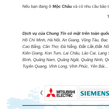
Nếu bạn đang ở
Mộc Châu
và có nhu cầu bảo tr
Dịch vụ của Chung Tín có mặt trên toàn quố
Hồ Chí Minh, Hà Nội, An Giang, Vũng Tàu, Bạc
Cao Bằng, Cần Thơ, Đà Nẵng, Đắk Lắk,Đắk Nôn
Kiên Giang, Kon Tum, Lai Châu, Lào Cai, Lạng
Bình, Quảng Nam, Quảng Ngãi, Quảng Ninh, Quản
Tuyên Quang, Vĩnh Long, Vĩnh Phúc, Yên Bái...
Tin tức liên quan
Bảo trì trạm biến áp Đồng Phú
Bảo trì trạm biến áp Bắc Quang
Bảo trì trạm biến áp Quận Đống Đa
Bảo trì trạm biến áp Tứ Kỳ
Bảo trì trạm biến áp Ninh Giang