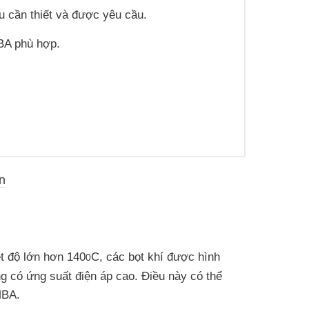
ếu cần thiết và được yêu cầu.
BA phù hợp.
n
ệt độ lớn hơn 140
C, các bọt khí được hình
0
g có ứng suất điện áp cao. Điều này có thể
MBA.