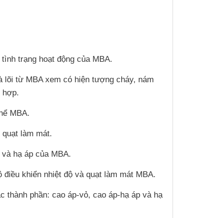
á tình trạng hoạt động của MBA.
và lõi từ MBA xem có hiện tượng cháy, nám
 hợp.
thể MBA.
, quạt làm mát.
áp và hạ áp của MBA.
ộ điều khiển nhiệt độ và quạt làm mát MBA.
ác thành phần: cao áp-vỏ, cao áp-hạ áp và hạ