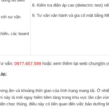
t động bộ điều
8. Kiểm tra điện áp cao (dielectric test) n
9. Tư vấn vận hành và gia cố mặt bằng M
 với sự vận
khiển, các board
Tư vấn:
0977.657.599
hoặc
xem thêm tại web
chungtin.v
 áp:
ượng ẩm và khoảng thời gian của tình trạng mang tải. Ở nhi
í này là mối nguy hiểm tiềm tàng trong khu vực lân cận vùn
iện chọc thủng, điều này có liên quan đến việc bảo dưỡng 