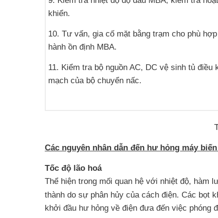
9. Kiểm tra nhiệt độ độ dầu MBA, kiểm tra hoạ
khiển.
10. Tư vấn, gia cố mặt bằng trạm cho phù hợp
hành ồn định MBA.
11. Kiểm tra bộ nguồn AC, DC vệ sinh tủ điều 
mạch của bộ chuyển nấc.
Các nguyên nhân dẫn đến hư hỏng máy biến
Tốc độ lão hoá
Thể hiện trong mối quan hệ với nhiệt độ, hàm l
thành do sự phân hủy của cách điện. Các bọt kh
khởi đầu hư hỏng về điện đưa đến việc phóng đ