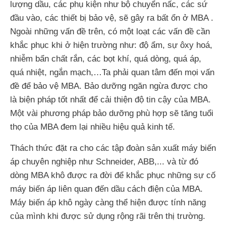
lượng dầu, các phụ kiện như bộ chuyển nấc, các sứ
đầu vào, các thiết bị bảo vệ, sẽ gây ra bất ổn ở MBA .
Ngoài những vấn đề trên, có một loạt các vấn đề cần
khắc phục khi ở hiện trường như: độ ẩm, sự ôxy hoá,
nhiễm bẩn chất rắn, các bọt khí, quá dòng, quá áp,
quá nhiệt, ngắn mạch,…Ta phải quan tâm đến mọi vấn
đề để bảo vệ MBA. Bảo dưỡng ngăn ngừa được cho
là biện pháp tốt nhất để cải thiện độ tin cậy của MBA.
Một vài phương pháp bảo dưỡng phù hợp sẽ tăng tuổi
thọ của MBA đem lại nhiều hiệu quả kinh tế.
Thách thức đặt ra cho các tập đoàn sản xuất máy biến
áp chuyên nghiệp như Schneider, ABB,... và từ đó
dòng MBA khô được ra đời để khắc phục những sự cố
máy biến áp liên quan đến dầu cách điện của MBA.
Máy biến áp khô ngày càng thể hiện được tính năng
của mình khi được sử dụng rộng rãi trên thị trường.