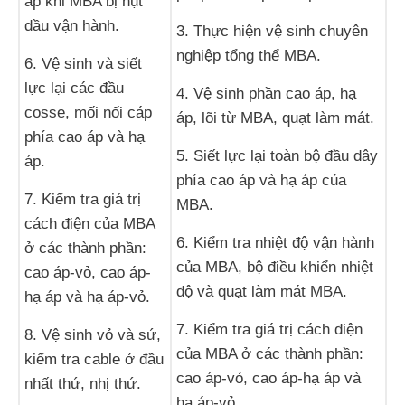
áp khi MBA bị hụt
dầu vận hành.
3. Thực hiện vệ sinh chuyên
nghiệp tổng thể MBA.
6. Vệ sinh và siết
lực lại các đầu
4. Vệ sinh phần cao áp, hạ
cosse, mối nối cáp
áp, lõi từ MBA, quạt làm mát.
phía cao áp và hạ
5. Siết lực lại toàn bộ đầu dây
áp.
phía cao áp và hạ áp của
7. Kiểm tra giá trị
MBA.
cách điện của MBA
6. Kiểm tra nhiệt độ vận hành
ở các thành phần:
của MBA, bộ điều khiển nhiệt
cao áp-vỏ, cao áp-
độ và quạt làm mát MBA.
hạ áp và hạ áp-vỏ.
7. Kiểm tra giá trị cách điện
8. Vệ sinh vỏ và sứ,
của MBA ở các thành phần:
kiểm tra cable ở đầu
cao áp-vỏ, cao áp-hạ áp và
nhất thứ, nhị thứ.
hạ áp-vỏ.