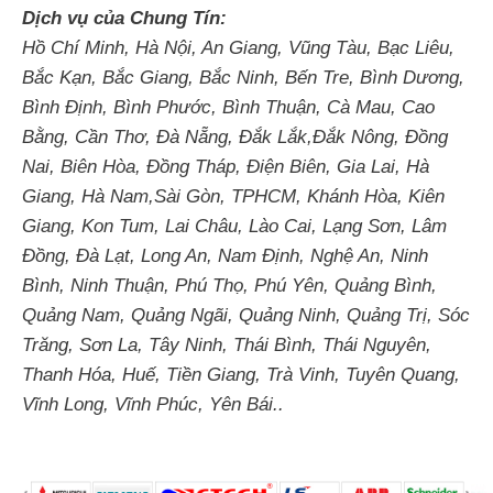
Dịch vụ của Chung Tín:
Hồ Chí Minh, Hà Nội, An Giang, Vũng Tàu, Bạc Liêu,
Bắc Kạn, Bắc Giang, Bắc Ninh, Bến Tre, Bình Dương,
Bình Định, Bình Phước, Bình Thuận, Cà Mau, Cao
Bằng, Cần Thơ, Đà Nẵng, Đắk Lắk,Đắk Nông, Đồng
Nai, Biên Hòa, Đồng Tháp, Điện Biên, Gia Lai, Hà
Giang, Hà Nam,Sài Gòn, TPHCM, Khánh Hòa, Kiên
Giang, Kon Tum, Lai Châu, Lào Cai, Lạng Sơn, Lâm
Đồng, Đà Lạt, Long An, Nam Định, Nghệ An, Ninh
Bình, Ninh Thuận, Phú Thọ, Phú Yên, Quảng Bình,
Quảng Nam, Quảng Ngãi, Quảng Ninh, Quảng Trị, Sóc
Trăng, Sơn La, Tây Ninh, Thái Bình, Thái Nguyên,
Thanh Hóa, Huế, Tiền Giang, Trà Vinh, Tuyên Quang,
Vĩnh Long, Vĩnh Phúc, Yên Bái..
Tin tức liên quan
Bảo trì trạm biến áp Ba Tri